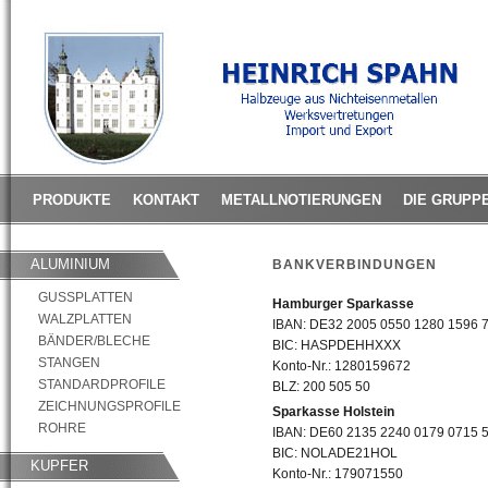
PRODUKTE
KONTAKT
METALLNOTIERUNGEN
DIE GRUPP
ALUMINIUM
BANKVERBINDUNGEN
GUSSPLATTEN
Hamburger Sparkasse
WALZPLATTEN
IBAN: DE32 2005 0550 1280 1596 
BÄNDER/BLECHE
BIC: HASPDEHHXXX
STANGEN
Konto-Nr.: 1280159672
STANDARDPROFILE
BLZ: 200 505 50
ZEICHNUNGSPROFILE
Sparkasse Holstein
ROHRE
IBAN: DE60 2135 2240 0179 0715 
BIC: NOLADE21HOL
KUPFER
Konto-Nr.: 179071550