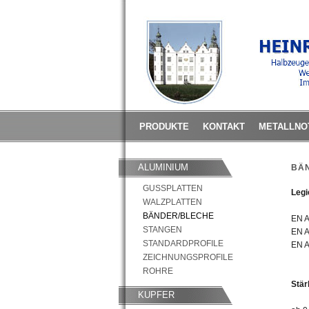
PRODUKTE
KONTAKT
METALLNO
ALUMINIUM
BÄ
GUSSPLATTEN
Legi
WALZPLATTEN
BÄNDER/BLECHE
EN 
STANGEN
EN 
STANDARDPROFILE
EN 
ZEICHNUNGSPROFILE
ROHRE
Stär
KUPFER