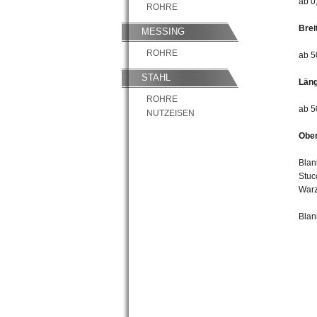
ab 0
ROHRE
Brei
MESSING
ROHRE
ab 5
STAHL
Läng
ROHRE
ab 5
NUTZEISEN
Ober
Blan
Stuc
Warz
Blan