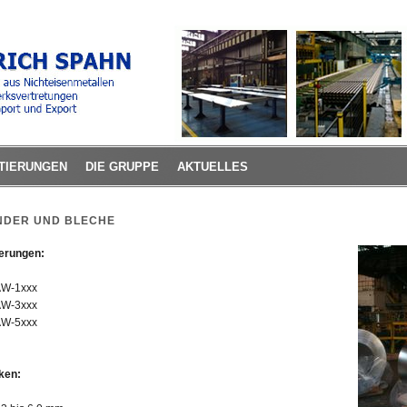
TIERUNGEN
DIE GRUPPE
AKTUELLES
NDER UND BLECHE
erungen:
AW-1xxx
AW-3xxx
AW-5xxx
ken: