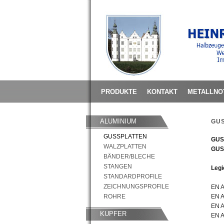
PRODUKTE
KONTAKT
METALLNO
ALUMINIUM
GU
GUSSPLATTEN
GUS
WALZPLATTEN
GUS
BÄNDER/BLECHE
STANGEN
Legi
STANDARDPROFILE
ZEICHNUNGSPROFILE
EN A
ROHRE
EN A
EN 
KUPFER
EN 