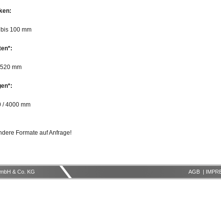
ken:
 bis 100 mm
ten*:
1520 mm
en*:
 / 4000 mm
Andere Formate auf Anfrage!
mbH & Co. KG
AGB
|
IMPR