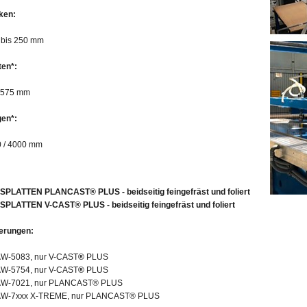
ken:
 bis 250 mm
ten*:
1575 mm
en*:
 / 4000 mm
PLATTEN PLANCAST® PLUS - beidseitig feingefräst und foliert
PLATTEN V-CAST® PLUS - beidseitig feingefräst und foliert
erungen:
W-5083, nur V-CAST
®
PLUS
W-5754, nur V-CAST
®
PLUS
AW-7021, nur PLANCAST® PLUS
AW-7xxx X-TREME, nur PLANCAST® PLUS