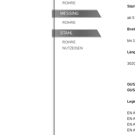
ROHRE
Stär
MESSING
ab 5
ROHRE
Brei
STAHL
bis 
ROHRE
NUTZEISEN
Läng
3020
GUSS
GUSS
Legi
EN A
EN A
EN 
EN 