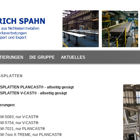
TIERUNGEN
DIE GRUPPE
AKTUELLES
SSPLATTEN
SPLATTEN PLANCAST® - allseitig gesägt
SPLATTEN V-CAST®
-
allseitig gesägt
erungen:
W-5083, nur V-CAST
®
W-5754, nur V-CAST
®
AW-7021, nur PLANCAST
®
AW-7xxx X-TREME, nur PLANCAST
®