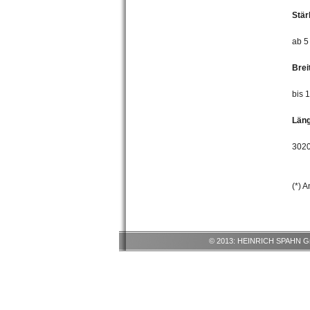
Stär
ab 5
Brei
bis 
Läng
3020
(*) 
© 2013: HEINRICH SPAHN G