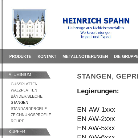
PRODUKTE
KONTAKT
METALLNOTIERUNGEN
DIE GRUPP
ALUMINIUM
STANGEN, GEPRE
GUSSPLATTEN
Legierungen:
WALZPLATTEN
BÄNDER/BLECHE
STANGEN
EN-AW 1xxx
STANDARDPROFILE
ZEICHNUNGSPROFILE
EN AW-2xxx
ROHRE
EN AW-5xxx
KUPFER
EN AW-6xxx