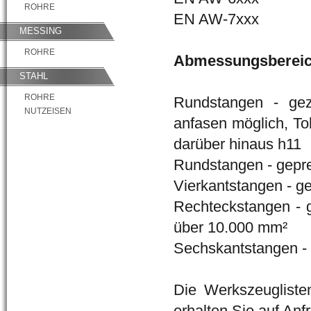
ROHRE
EN AW-7xxx
MESSING
ROHRE
Abmessungsbereic
STAHL
ROHRE
Rundstangen - ge
NUTZEISEN
anfasen möglich, To
darüber hinaus h11
Rundstangen - gepre
Vierkantstangen - g
Rechteckstangen - 
über 10.000 mm²
Sechskantstangen - 
Die Werkszeuglist